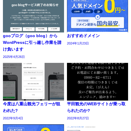
gooブログ（goo blog）から
おすすめドメイン
WordPressに引っ越し作業を請
2024年1月23日
け負います
2025年4月26日
今度は八重山観光フェリーが狙
平田観光のWEBサイトが乗っ取
われた?
られたのか?
2022年9月4日
2022年8月27日