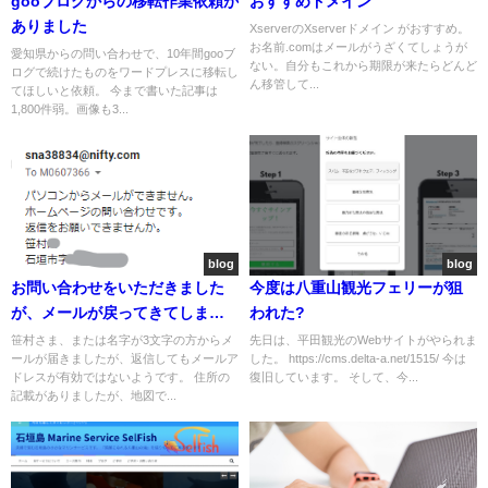
gooブログからの移転作業依頼が
おすすめドメイン
ありました
XserverのXserverドメイン がおすすめ。
お名前.comはメールがうざくてしょうが
愛知県からの問い合わせで、10年間gooブ
ない。自分もこれから期限が来たらどんど
ログで続けたものをワードプレスに移転し
ん移管して...
てほしいと依頼。 今まで書いた記事は
1,800件弱。画像も3...
blog
blog
お問い合わせをいただきました
今度は八重山観光フェリーが狙
が、メールが戻ってきてしまい
われた?
ます
笹村さま、または名字が3文字の方からメ
先日は、平田観光のWebサイトがやられま
ールが届きましたが、返信してもメールア
した。 https://cms.delta-a.net/1515/ 今は
ドレスが有効ではないようです。 住所の
復旧しています。 そして、今...
記載がありましたが、地図で...