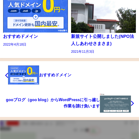
おすすめドメイン
新規サイト公開しました(NPO法
人しあわせさまさま)
2022年4月18日
2021年11月3日
おすすめドメイン
gooブログ（goo blog）からWordPressに引っ越し
作業を請け負います