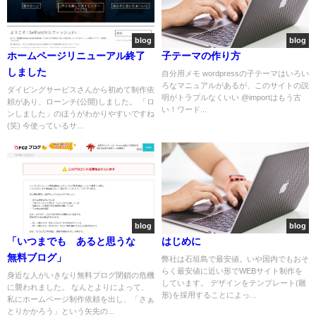
blog
blog
ホームページリニューアル終了
子テーマの作り方
しました
自分用メモ wordpressの子テーマはいろい
ろなマニュアルがあるが、このサイトの説
ダイビングサービスさんから初めて制作依
明がトラブルなくいい @importはもう古
頼があり、ローンチ(公開)しました。 「ロ
い！ワード...
ンしました」のほうがわかりやすいですね
(笑) 今使っているサ...
blog
blog
「いつまでも あると思うな
はじめに
無料ブログ」
弊社は石垣島で最安値。いや国内でもおそ
らく最安値に近い形でWEBサイト制作を
身近な人がいきなり無料ブログ閉鎖の危機
しています。 デザインをテンプレート(雛
に襲われました。 なんとよりによって、
形)を採用することによっ...
私にホームページ制作依頼を出し、「さぁ
とりかかろう」という矢先の...