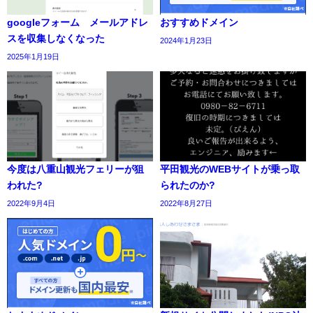
googleフォーム メールアドレ
おすすめドメイン
スを収集しなくなった
2024年1月23日
2025年1月19日
今度は八重山観光フェリーが狙
平田観光のWEBサイトが乗っ取
われた?
られたのか?
2022年9月4日
2022年8月27日