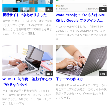
blog
blog
新規サイトできあがりました
WordPress使っている人は Site
Kit by Google プラグイン入れ
最近月に1サイトくらいのペースでご依頼
いただいています。いい感じです。 今回
よう
すごいツールがでました。 「Site Kit by
も仕上がりは超特急で2日で納品となりま
Google」。今までGoogleのアドセンスや
した。 パソコンは一切使わ...
らサーチコンソールなどにアクセスして確
認...
blog
blog
WEBSITE制作費、値上げするの
子テーマの作り方
で作るなら今だ!
自分用メモ wordpressの子テーマはいろい
ろなマニュアルがあるが、このサイトの説
今まで25,000円と格安で制作してきまし
明がトラブルなくいい @importはもう古
た。 最近1日に1つのペースで作っていて
い！ワード...
疲れました。 5月から3万円に値上げしま
す。 とはいっても...