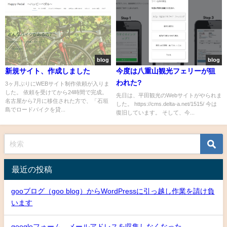
blog
blog
新規サイト、作成しました
今度は八重山観光フェリーが狙
われた?
3ヶ月ぶりにWEBサイト制作依頼が入りま
した。 依頼を受けてから24時間で完成。
先日は、平田観光のWebサイトがやられま
名古屋から7月に移住された方で、「石垣
した。 https://cms.delta-a.net/1515/ 今は
島でロードバイクを貸...
復旧しています。 そして、今...
最近の投稿
gooブログ（goo blog）からWordPressに引っ越し作業を請け負
います
googleフォーム メールアドレスを収集しなくなった