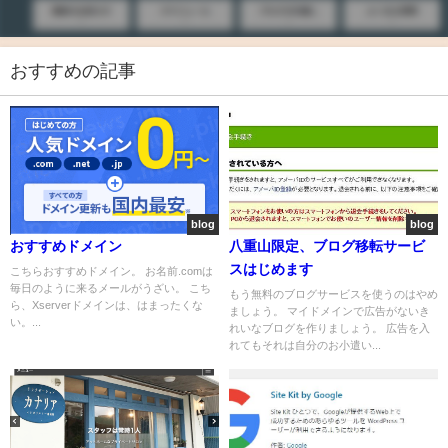
おすすめの記事
blog
blog
おすすめドメイン
八重山限定、ブログ移転サービ
スはじめます
こちらおすすめドメイン。 お名前.comは
毎日のように来るメールがうざい。 こち
もう無料のブログサービスを使うのはやめ
ら、Xserverドメインは、はまったくな
ましょう。 マイドメインで広告がないき
い。...
れいなブログを作りましょう。 広告を入
れてもそれは自分のお小遣い...